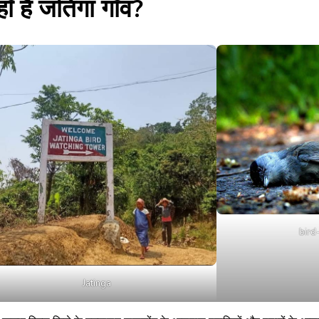
ाँ है जतिंगा गाँव?
bird
Jatinga