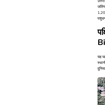
उत्तर
जतिंग
1,200
पशुधन
पक
B
यह घा
स्थान
दुनिय