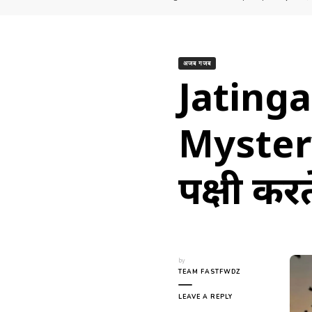
अजब गजब
Jatinga
Mystery:
पक्षी करत
by
TEAM FASTFWDZ
ON
LEAVE A REPLY
JATINGA