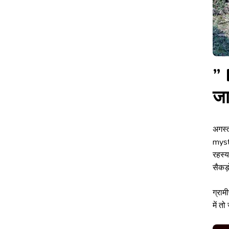
” 
जा
अगस्त
myste
रहस्य
सैकड़
ग्राम
में तो