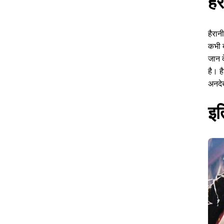
है
हैरान
कभी ब
जान द
है। ह
अनदेख
इत