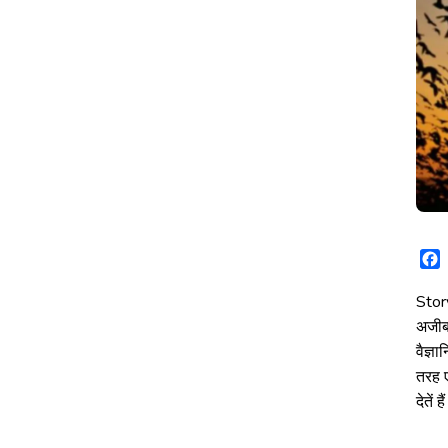
BIRD
SUICIDE
MYSTERY: जहां
ख़ास
मौक़े
पर
सैकड़ों
पक्षी
करते
हैं
आत्महत्या
Story
अजीब 
वैज्ञ
तरह ए
देतें 