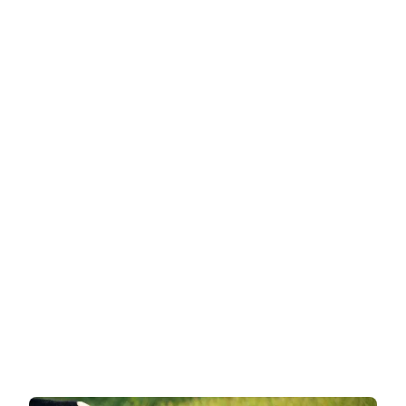
बीमारी
जिसमें
अच्छा
ख़ासा
इंसान
घांस
चरने
लगता
है