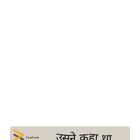
क्यों
ज़रूरी
है?