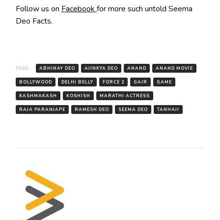
Follow us on
Facebook
for more such untold Seema
Deo Facts.
TAGS:
ABHINAY DEO
AJINKYA DEO
ANAND
ANAND MOVIE
BOLLYWOOD
DELHI BELLY
FORCE 2
GAIR
GAME
KASHMAKASH
KOSHISH
MARATHI ACTRESS
RAJA PARANJAPE
RAMESH DEO
SEEMA DEO
TANHAJI