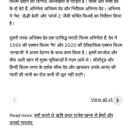
फिल्म उद्योग की दिग्गज, अल्जाइमर से पीड़ित हैं। सीमा और रमेश देव
के दो बेटे हैं, अभिनेता अजिंक्य देव और निर्देशक अभिनय देव। अभिनय
ने ‘गेम’, ‘डेल्ही बेली’ और ‘फोर्स 2’ जैसी चर्चित फिल्मों का निर्देशन किया
है।
दूसरी तरफ़ अजिंक्य देव एक प्रसिद्ध मराठी फिल्म अभिनेता हैं, देव ने
1999 की एक्शन फिल्म ‘गैर’ और 2020 की ऐतिहासिक एक्शन फिल्म
‘तान्हाजी’ में अजय देवगन के साथ काम किया है। इसमें काजोल और
सैफ अली खान भी मुख्य भूमिकाओं में नज़र आये थे। बॉलीवुड और
हिन्दी फ़िल्म जगत के दर्शक सीमा देव और ख़ासकर उनके आनंद की
प्यारी सी भाभी का रोल कभी भी भूल नहीं पाएंगे।
Real Names of
Bollywood
W
Bollywood
Actors Went Bald
D
View all stories
Actors will
For Movie Roles |
d
surprise| बॉलीवुड
फ़िल्मी सितारे जो हुए गंजे
D
Read more:
क्यों करते थे ऋषि कपूर राजेश खन्ना से ईर्ष्या और
सितारों के असली नाम
प
उनको नापसंद
कर देंगे हैरान