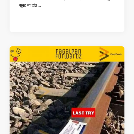
सुबह ना दांत …