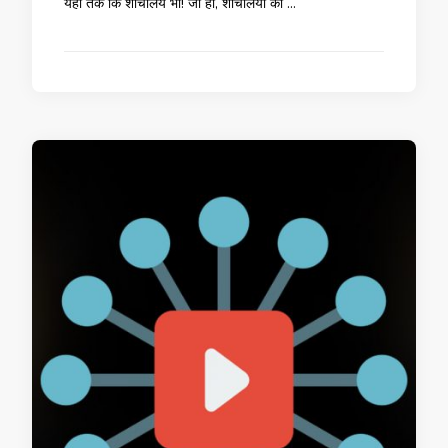
यहां तक ​​कि शौचालय भी! जी हां, शौचालयों का …