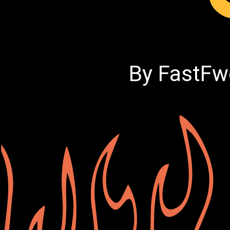
By FastF