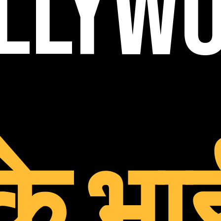
LLYW
के भा