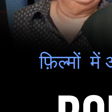
फ़िल्मों म