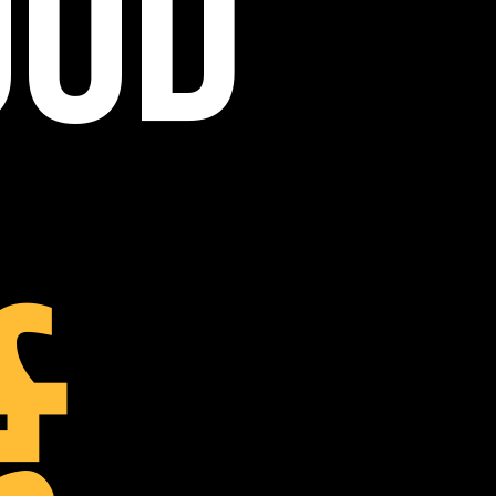
OOD
ई