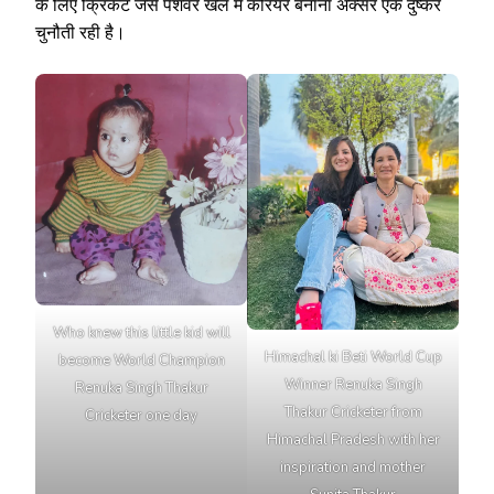
के लिए क्रिकेट जैसे पेशेवर खेल में करियर बनाना अक्सर एक दुष्कर
चुनौती रही है।
Who knew this little kid will
Himachal ki Beti World Cup
become World Champion
Winner Renuka Singh
Renuka Singh Thakur
Thakur Cricketer from
Cricketer one day
Himachal Pradesh with her
inspiration and mother