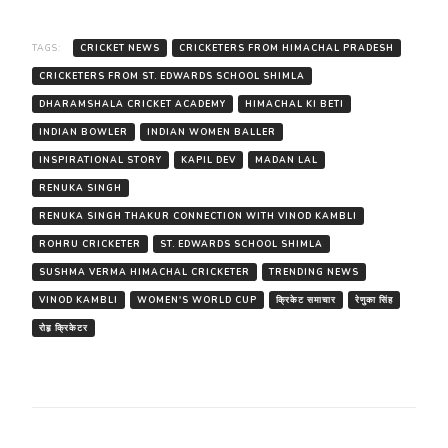
TAGS:
CRICKET NEWS
CRICKETERS FROM HIMACHAL PRADESH
CRICKETERS FROM ST. EDWARDS SCHOOL SHIMLA
DHARAMSHALA CRICKET ACADEMY
HIMACHAL KI BETI
INDIAN BOWLER
INDIAN WOMEN BALLER
INSPIRATIONAL STORY
KAPIL DEV
MADAN LAL
RENUKA SINGH
RENUKA SINGH THAKUR CONNECTION WITH VINOD KAMBLI
ROHRU CRICKETER
ST. EDWARDS SCHOOL SHIMLA
SUSHMA VERMA HIMACHAL CRICKETER
TRENDING NEWS
VINOD KAMBLI
WOMEN'S WORLD CUP
क्रिकेट समाचार
रेणुका सिंह
रोहृ क्रिकेटर