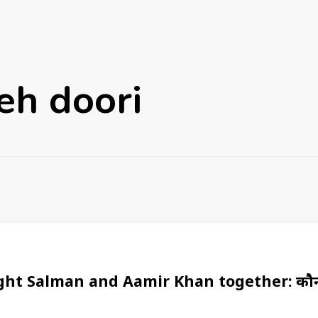
eh doori
ht Salman and Aamir Khan together: कौन 