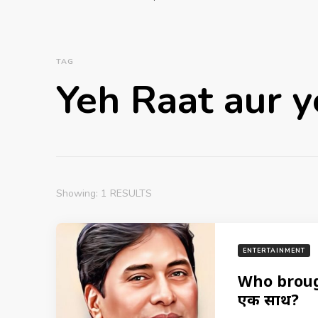
TAG
Yeh Raat aur y
Showing: 1 RESULTS
ENTERTAINMENT
Who broug
एक साथ?