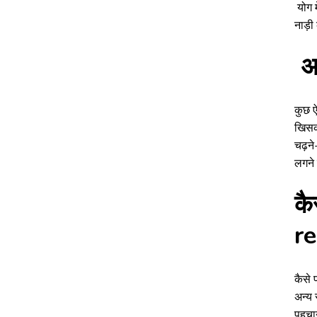
योग म
नाड़ी
अन
कुछ ऐ
खिसक 
चढ़ने
लगने 
कै
r
कैसे 
अन्य 
पहचान