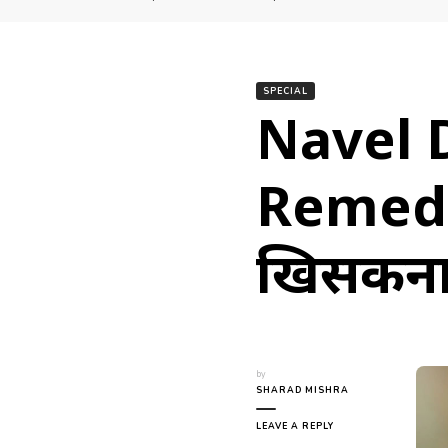
SPECIAL
Navel 
Remedie
खिसकना:
by
SHARAD MISHRA
ON
LEAVE A REPLY
NAVEL