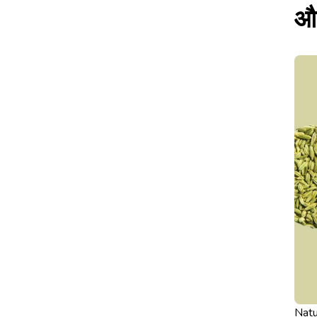
औष
Natu