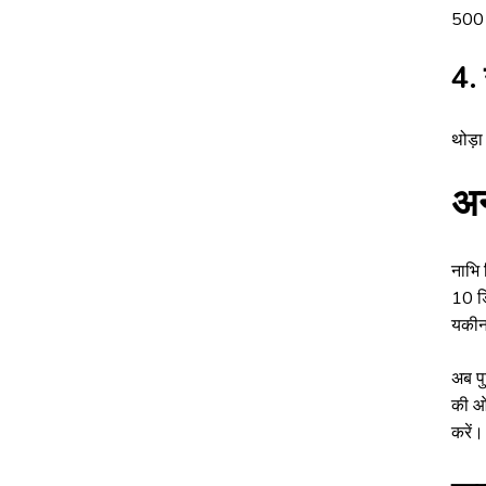
500 ग
4. 
थोड़ा
अन
नाभि 
10 डि
यकीनन
अब पु
की ओर
करें।