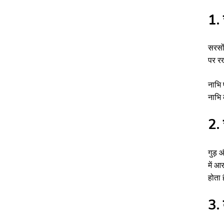
1.
सरसों
पर रख
नाभि 
नाभि 
2.
गुड़ 
में आ
होता 
3. 