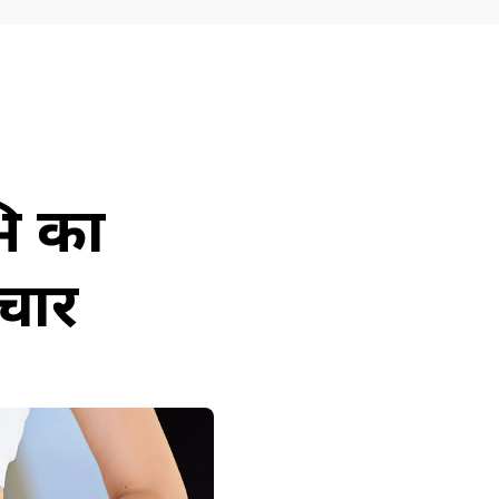
ि का
चार