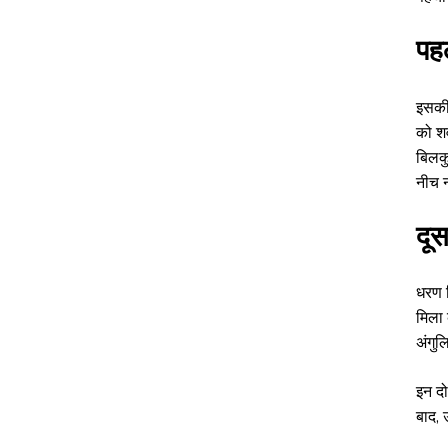
पह
इसकी
को शव
बिलक
नीच 
दू
धरण ग
मिला 
अंगुल
इन दो
बाद,