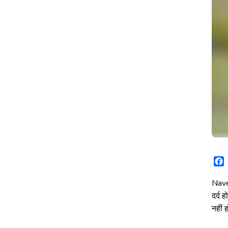
DISPLACEMENT
REMEDIES:
नाभि
टलना,नाभि
का
खिसकना:
जानिए
रोग
और
उपचार
Nave
दर्द 
नहीं 