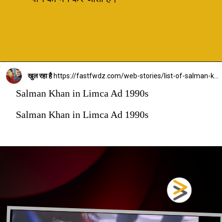
खुल रहा है
https://fastfwdz.com/web-stories/list-of-salman-khan-movies-where-coactors-overshadowed-him/
Salman Khan in Limca Ad 1990s
Salman Khan in Limca Ad 1990s