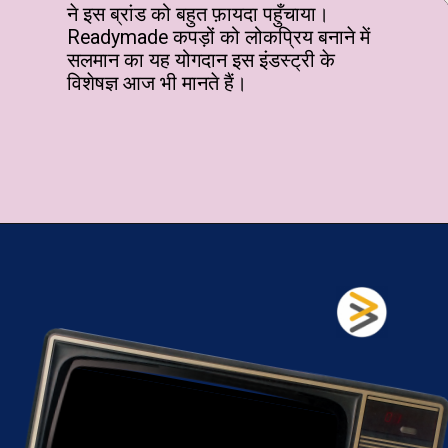
ने इस ब्रांड को बहुत फ़ायदा पहुँचाया।
Readymade कपड़ों को लोकप्रिय बनाने में
सलमान का यह योगदान इस इंडस्ट्री के
विशेषज्ञ आज भी मानते हैं।
खुल रहा है
https://fastfwdz.com/web-stories/list-of-salman-khan-movies-where-coactors-overshadowed-him/