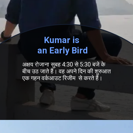
Kumar is
an Early Bird
अक्षय रोजाना सुबह 4:30 से 5:30 बजे के
बीच उठ जाते हैं। वह अपने दिन की शुरुआत
एक गहन वर्कआउट रिजीम से करते हैं।
खुल रहा है
https://fastfwdz.com/web-stories/srk-beats-tom-cruise-george-clooney-to-become-4th-richest-actor-in-world/