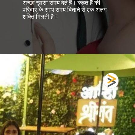
अच्छा ख़ासा समय देतें हैं। कहते हैं की
परिवार के साथ समय बिताने से एक अलग
शक्ति मिलती है।
खुल रहा है
https://fastfwdz.com/web-stories/upcoming-bollywood-movies-of-actor-kartik-aaryan/