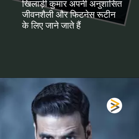
खिलाड़ी कुमार अपनी अनुशासित
जीवनशैली और फिटनेस रूटीन
के लिए जाने जाते हैं
खुल रहा है
https://fastfwdz.com/web-stories/places-where-holi-is-not-celebrated-in-india-and-why/