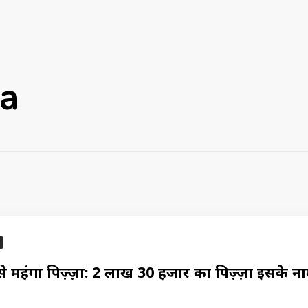
za
े महंगा पिज़्ज़ा: ₹2 लाख 30 हजार का पिज़्ज़ा इसके नाम 