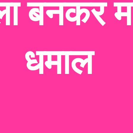
ला बनकर म
धमाल