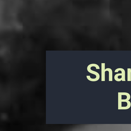
Sha
B