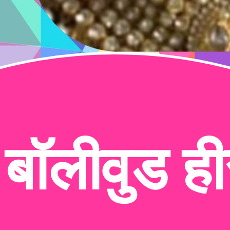
बॉलीवुड हीर