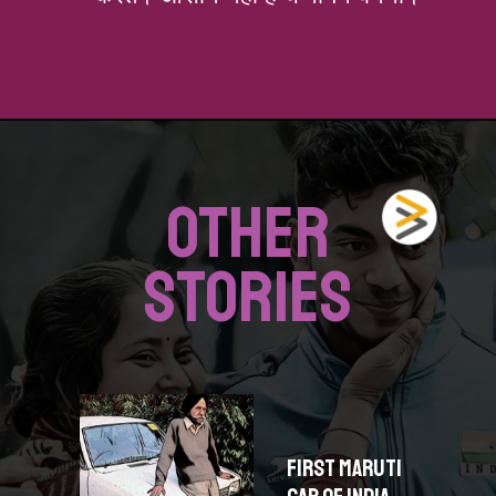
खुल रहा है
https://fastfwdz.com/web-stories/indian-players-winners-common-wealth-games/
OTHER
STORIES
FIRST MARUTI