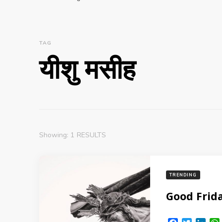
TAG
यीशु मसीह
Showing: 1 RESULTS
TRENDING
Good Friday